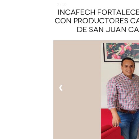
2 / 10
❮